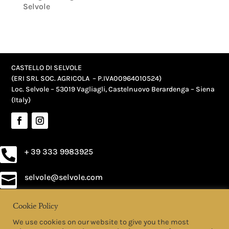
Selvole
CASTELLO DI SELVOLE
(ERI SRL SOC. AGRICOLA – P.IVA
00964010524
)
Loc. Selvole – 53019 Vagliagli, Castelnuovo Berardenga – Siena
(Italy)
+ 39 333 9983925

selvole@selvole.com

Cookie Policy
PRIVACY POLICY
We use cookies on our website to give you the most
COOKIE POLICY