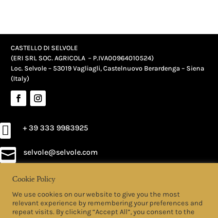
CASTELLO DI SELVOLE
(ERI SRL SOC. AGRICOLA – P.IVA
00964010524
)
Loc. Selvole – 53019 Vagliagli, Castelnuovo Berardenga – Siena
(Italy)

+ 39 333 9983925
selvole@selvole.com

Cookie Policy
PRIVACY POLICY
We use cookies on our website to give you the most
COOKIE POLICY
relevant experience by remembering your preferences and
repeat visits. By clicking “Accept All”, you consent to the