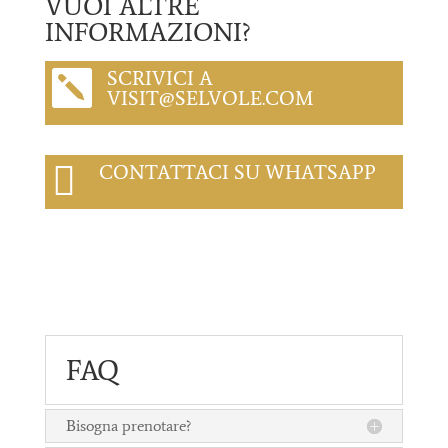
VUOI ALTRE
INFORMAZIONI?
SCRIVICI A

VISIT@SELVOLE.COM

CONTATTACI SU WHATSAPP
FAQ
Bisogna prenotare?