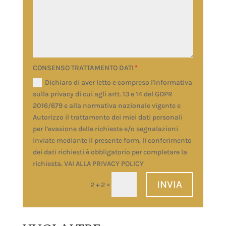
CONSENSO TRATTAMENTO DATI
Dichiaro di aver letto e compreso l'informativa
sulla privacy di cui agli artt. 13 e 14 del GDPR
2016/679 e alla normativa nazionale vigente e
Autorizzo il trattamento dei miei dati personali
per l’evasione delle richieste e/o segnalazioni
inviate mediante il presente form. Il conferimento
dei dati richiesti è obbligatorio per completare la
richiesta. VAI ALLA PRIVACY POLICY
INVIA
=
2 + 2
Alternative: