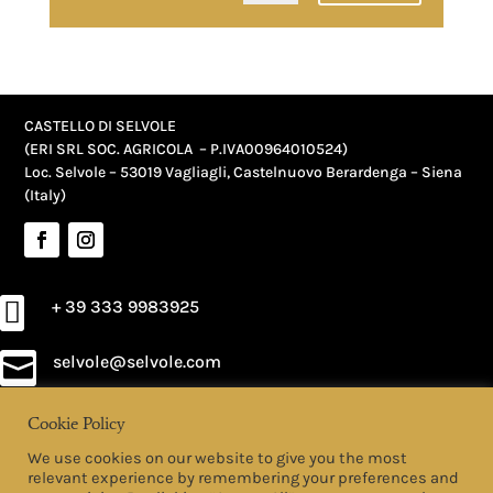
Alternative:
CASTELLO DI SELVOLE
(ERI SRL SOC. AGRICOLA – P.IVA
00964010524
)
Loc. Selvole – 53019 Vagliagli, Castelnuovo Berardenga – Siena
(Italy)

+ 39 333 9983925
selvole@selvole.com

Cookie Policy
PRIVACY POLICY
We use cookies on our website to give you the most
COOKIE POLICY
relevant experience by remembering your preferences and