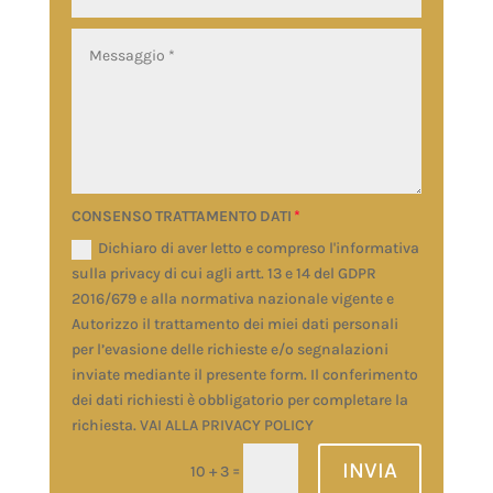
CONSENSO TRATTAMENTO DATI
Dichiaro di aver letto e compreso l'informativa
sulla privacy di cui agli artt. 13 e 14 del GDPR
2016/679 e alla normativa nazionale vigente e
Autorizzo il trattamento dei miei dati personali
per l’evasione delle richieste e/o segnalazioni
inviate mediante il presente form. Il conferimento
dei dati richiesti è obbligatorio per completare la
richiesta. VAI ALLA PRIVACY POLICY
INVIA
=
10 + 3