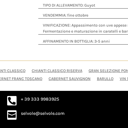
TIPO DI ALLEVAMENTO: Guyot
VENDEMMIA: fine ottobre
VINIFICAZIONE:
Appassimento con uve appese su
Fermentazione e maturazione in caratelli e barr
AFFINAMENTO IN BOTTIGLIA: 3-5 anni
NTI CLASSICO
CHIANTI CLASSICO RISERVA
GRAN SELEZIONE PO
ERNET FRANC TOSCANO
CABERNET SAUVIGNON
BARULLO
VIN 
+ 39 333 9983925

selvole@selvole.com
