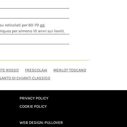
 reticolati per 60-70 gg.
iques per almeno 10 anni sui lieviti.
NTE ROSSO
FRESCOLAIA
MERLOT TOSCANO
SANTO DI CHIANTI CLASSICO
PRIVACY POLICY
COOKIE POLICY
WEB DESIGN: PULLOVER