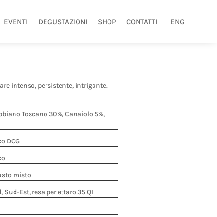
EVENTI
DEGUSTAZIONI
SHOP
CONTATTI
ENG
are intenso, persistente, intrigante.
ebbiano Toscano 30%, Canaiolo 5%,
co DOG
co
asto misto
 Sud-Est, resa per ettaro 35 QI